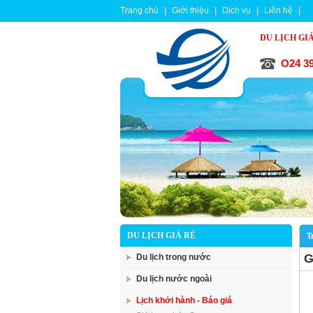
Trang chủ
|
Giới thiệu
|
Dịch vụ
|
Liên hệ
|
DU LỊCH GI
O24 39
DU LỊCH GIÁ RẺ
T
G
Du lịch trong nước
Du lịch nước ngoài
Lịch khởi hành - Báo giá