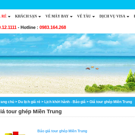
Á RẺ
KHÁCH SẠN
VÉ MÁY BAY
VÉ TÀU
DỊCH VỤ VISA
.12.1111
- Hotline :
0983.164.268
rang chủ
>
Du lịch giá rẻ
>
Lịch khởi hành - Báo giá
>
Giá tour ghép Miền Trung
iá tour ghép Miền Trung
Báo giá tour ghép Miền Trung