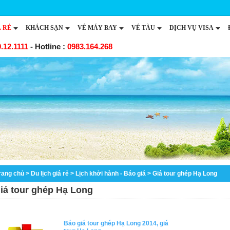
Á RẺ
KHÁCH SẠN
VÉ MÁY BAY
VÉ TÀU
DỊCH VỤ VISA
.12.1111
- Hotline :
0983.164.268
rang chủ
>
Du lịch giá rẻ
>
Lịch khởi hành - Báo giá
>
Giá tour ghép Hạ Long
iá tour ghép Hạ Long
Báo giá tour ghép Hạ Long 2014, giá