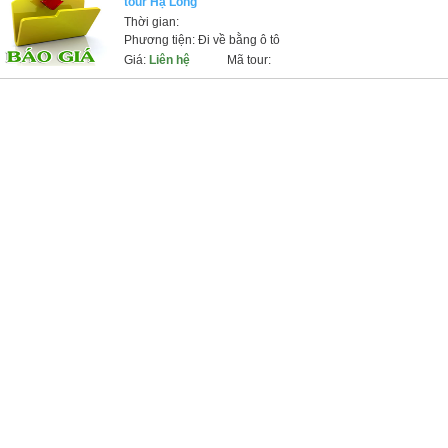
tour Hạ Long
Thời gian:
Phương tiện: Đi về bằng ô tô
Giá:
Liên hệ
Mã tour: