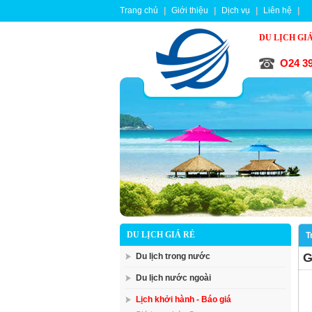
Trang chủ
|
Giới thiệu
|
Dịch vụ
|
Liên hệ
|
DU LỊCH GI
O24 39
DU LỊCH GIÁ RẺ
T
G
Du lịch trong nước
Du lịch nước ngoài
Lịch khởi hành - Báo giá