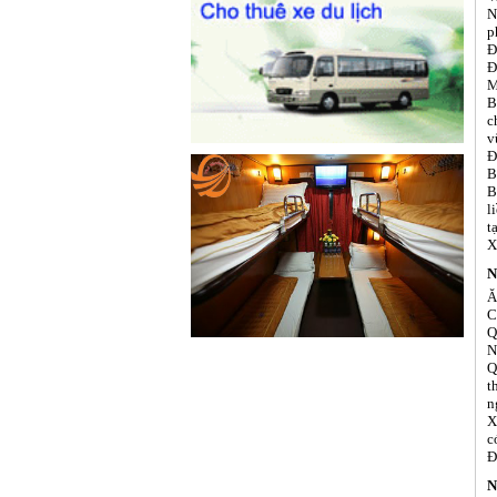
N
p
Đ
Đ
M
B
c
v
Đ
B
B
l
t
X
N
Ă
C
Q
N
Q
t
n
X
c
Đ
N