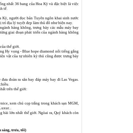
g nhất 36 bang của Hoa Kỳ và đặc biệt là việc
 tế.
oa Kỳ, người đọc bản Tuyên ngôn khai sinh nước
 trí địa lý tuyệt đẹp làm thủ đô như hiện nay.
a ngành hàng không, trưng bày các mẫu máy bay
a từng giai đoạn phát triển của ngành hàng không
ủa thế giới.
ng Hy vọng - Blue hope diamond nổi tiếng gắng
hiện vật của tự nhiên kỳ thú cũng được trưng bày
 đưa đoàn ra sân bay đáp máy bay đi Las Vegas.
chiều.
ất trên thế giới:
enice, xem chú cọp trắng trong khách sạn MGM,
uxur...
g bài lớn nhất thế giới. Ngòai ra, Quý khách còn
ng, trưa, tối)