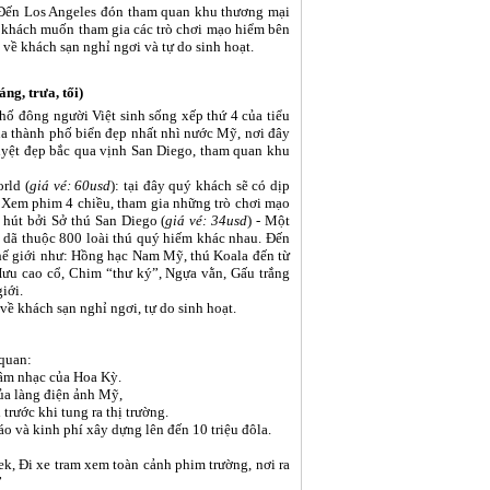
 Đến Los Angeles đón tham quan khu thương mại
 khách muốn tham gia các trò chơi mạo hiểm bên
 về khách sạn nghỉ ngơi và tự do sinh hoạt.
, trưa, tối)
ố đông người Việt sinh sống xếp thứ 4 của tiểu
a thành phố biển đẹp nhất nhì nước Mỹ, nơi đây
uyệt đẹp bắc qua vịnh San Diego, tham quan khu
rld (
giá vé: 60usd
): tại đây quý khách sẽ có dịp
. Xem phim 4 chiều, tham gia những trò chơi mạo
 hút bởi Sở thú San Diego (
giá vé: 34usd
) - Một
g dã thuộc 800 loài thú quý hiếm khác nhau. Đến
thế giới như: Hồng hạc Nam Mỹ, thú Koala đến từ
u cao cổ, Chim “thư ký”, Ngựa vằn, Gấu trắng
giới.
ề khách sạn nghỉ ngơi, tự do sinh hoạt.
quan:
, âm nhạc của Hoa Kỳ.
ủa làng điện ảnh Mỹ,
trước khi tung ra thị trường.
o và kinh phí xây dựng lên đến 10 triệu đôla.
k, Đi xe tram xem toàn cảnh phim trường, nơi ra
”