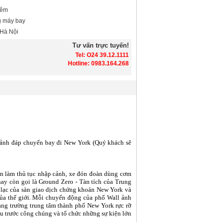
Đêm
g máy bay
 Hà Nội
Tư vấn trực tuyến!
Tel: O24 39.12.1111
Hotline: 0983.164.268
t cảnh đáp chuyến bay đi New York (Quý khách sẽ
àn làm thủ tục nhập cảnh, xe đón đoàn dùng cơm
hay còn gọi là Ground Zero - Tàn tích của Trung
tọa lạc của sàn giao dịch chứng khoán New York và
 thế giới. Mỗi chuyển động của phố Wall ảnh
uảng trường trung tâm thành phố New York rực rỡ
u trước công chúng và tổ chức những sự kiện lớn