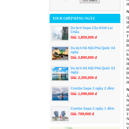
H
N
Q
TOUR GHÉP HÀNG NGÀY
H
s
Du lịch Sapa Cầu Kính Lai
n
Châu
T
Giá: 1,850,000 đ
Đ
B
Du lịch Hà Nội Phú Quốc 04
c
ngày
M
Giá: 2,890,000 đ
N
H
Du lịch Hà Nội Phú Quốc 03
đ
ngày
Đ
h
Giá: 2,300,000 đ
H
Combo Sapa 3 ngày 2 đêm
N
Giá: 1,099,000 đ
Ă
N
n
Combo Sapa 2 ngày 1 đêm
Đ
Giá: 799,000 đ
T
N
t
V