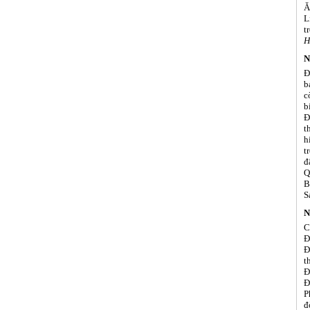
Ă
L
t
H
N
Đ
b
c
bi
Đ
t
h
t
đ
Q
B
S
N
C
Đ
Đ
t
Đ
Đ
P
đ