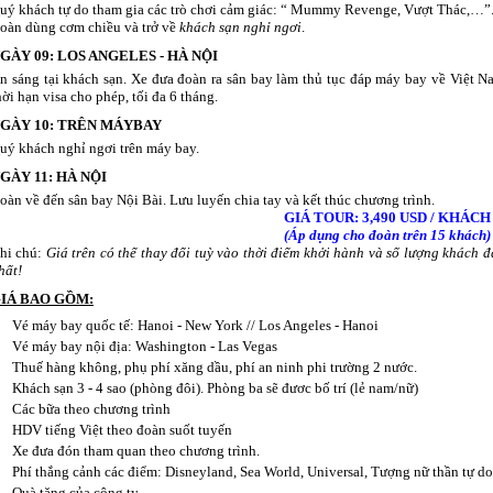
uý khách tự do tham gia các trò chơi cảm giác: “ Mummy Revenge, Vượt Thác,…”
oàn dùng cơm chiều và trở về
khách sạn nghỉ ngơi
.
GÀY 09: LOS ANGELES - HÀ NỘI
n sáng tại khách sạn. Xe đưa đoàn ra sân bay làm thủ tục đáp máy bay về Việt N
hời hạn visa cho phép, tối đa 6 tháng.
GÀY 10: TRÊN MÁYBAY
uý khách nghỉ ngơi trên máy bay.
GÀY 11: HÀ NỘI
oàn về đến sân bay Nội Bài. Lưu luyến chia tay và kết thúc chương trình.
GIÁ TOUR: 3,490 USD / KHÁCH
(Áp dụng cho đoàn trên 15 khách)
hi chú:
Giá trên có thể thay đổi tuỳ vào thời điểm khởi hành và số lượng khách đă
hất!
IÁ BAO GỒM:
Vé máy bay quốc tế: Hanoi - New York // Los Angeles - Hanoi
Vé máy bay nội địa: Washington - Las Vegas
Thuế hàng không, phụ phí xăng dầu, phí an ninh phi trường 2 nước.
Khách sạn 3 - 4 sao (phòng đôi). Phòng ba sẽ đươc bố trí (lẻ nam/nữ)
Các bữa theo chương trình
HDV tiếng Việt theo đoàn suốt tuyến
Xe đưa đón tham quan theo chương trình.
Phí thắng cảnh các điểm: Disneyland, Sea World, Universal, Tượng nữ thần tự do
Quà tặng của công ty.