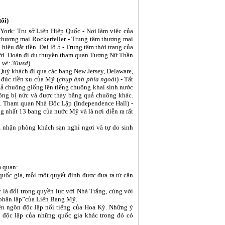
ối)
ork: Trụ sở Liên Hiệp Quốc - Nơi làm việc của
m thương mại Rockerfeller - Trung tâm thương mại
iệu đắt tiền. Đại lộ 5 - Trung tâm thời trang của
giới. Đoàn đi du thuyền tham quan Tượng Nữ Thần
á vé: 30usd
)
Quý khách đi qua các bang New Jersey, Delaware,
đúc tiền xu của Mỹ (
chụp ảnh phía ngoài
) - Tất
ả chuông giống lên tiếng chuông khai sinh nước
uông bị nức và được thay bằng quả chuông khác.
a. Tham quan Nhà Độc Lập (Independence Hall) -
g nhất 13 bang của nước Mỹ và là nơi diễn ra rất
 nhận phòng khách sạn nghỉ ngơi và tự do sinh
m quan:
ốc gia, mỗi một quyết định được đưa ra từ căn
y là đối trọng quyền lực với Nhà Trắng, cùng với
̀n phân lập”của Liên Bang Mỹ.
 ngôn độc lập nổi tiếng của Hoa Kỳ. Những ý
 độc lập của những quốc gia khác trong đó có