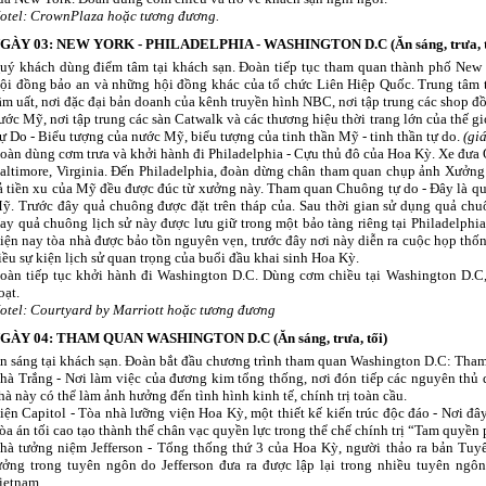
otel: CrownPlaza hoặc tương đương.
GÀY 03: NEW YORK - PHILADELPHIA - WASHINGTON D.C (Ăn sáng, trưa, t
uý khách dùng điểm tâm tại khách sạn. Đoàn tiếp tục tham quan thành phố New Y
ội đồng bảo an và những hội đồng khác của tổ chức Liên Hiệp Quốc. Trung tâ
ầm uất, nơi đặc đại bản doanh của kênh truyền hình NBC, nơi tập trung các shop đồ h
ước Mỹ, nơi tập trung các sàn Catwalk và các thương hiệu thời trang lớn của thế 
ự Do - Biểu tượng của nước Mỹ, biểu tượng của tinh thần Mỹ - tinh thần tự do.
(gi
oàn dùng cơm trưa và khởi hành đi Philadelphia - Cựu thủ đô của Hoa Kỳ. Xe đưa 
altimore, Virginia. Đến Philadelphia, đoàn dừng chân tham quan chụp ảnh Xưởng 
ả tiền xu của Mỹ đều được đúc từ xưởng này. Tham quan Chuông tự do - Đây là qu
ỹ. Trước đây quả chuông được đặt trên tháp của. Sau thời gian sử dụng quả ch
ay quả chuông lịch sử này được lưu giữ trong một bảo tàng riêng tại Philadelphi
iện nay tòa nhà được bảo tồn nguyên vẹn, trước đây nơi này diễn ra cuộc họp thốn
iều sự kiện lịch sử quan trọng của buổi đầu khai sinh Hoa Kỳ.
oàn tiếp tục khởi hành đi Washington D.C. Dùng cơm chiều tại Washington D.C,
oạt.
otel: Courtyard by Marriott hoặc tương đương
GÀY 04: THAM QUAN WASHINGTON D.C (Ăn sáng, trưa, tối)
n sáng tại khách sạn. Đoàn bắt đầu chương trình tham quan Washington D.C: Tha
hà Trắng - Nơi làm việc của đương kim tổng thống, nơi đón tiếp các nguyên thủ qu
hà này có thể làm ảnh hưởng đến tình hình kinh tế, chính trị toàn cầu.
iện Capitol - Tòa nhà lưỡng viện Hoa Kỳ, một thiết kế kiến trúc độc đáo - Nơi đâ
òa án tối cao tạo thành thế chân vạc quyền lực trong thể chế chính trị “Tam quyê
hà tưởng niệm Jefferson - Tổng thống thứ 3 của Hoa Kỳ, người thảo ra bản Tuyên
ưởng trong tuyên ngôn do Jefferson đưa ra được lập lại trong nhiều tuyên ngôn
ietnam.