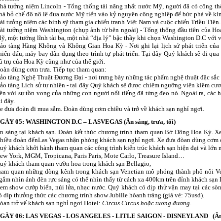
hà tưởng niệm Lincoln - Tổng thống tài năng nhất nước Mỹ, người đã có công thốn
há bỏ chế độ nô lệ đưa nước Mỹ tiến vào kỷ nguyên công nghiệp để bức phá về kinh
ài tưởng niệm các binh sỹ tham gia chiến tranh Việt Nam và cuộc chiến Triều Tiên.
ài tưởng niệm Washington (chụp ảnh từ bên ngoài) - Tổng thống đầu tiên của H
ỹ, một tướng lĩnh tài ba, một nhà “địa lý” bậc thầy khi chọn Washington D.C với vị
ảo tàng Hàng Không và Không Gian Hoa Kỳ - Nơi ghi lại lịch sử phát triển củ
hiến đấu, máy bay dân dụng theo trình tự phát triển. Tại đây Quý khách sẽ đi qu
ũ trụ của Hoa Kỳ cũng như của thế giới.
oàn dùng cơm trưa. Tiếp tục tham quan:
ảo tàng Nghệ Thuật Đương Đại - nơi trưng bày những tác phẩm nghệ thuật đặc sắc c
ảo tàng Lịch sử tự nhiên - tại đây Quý khách sẽ được chiêm ngưỡng viên kiêm cươ
iền với sự tồn vong của những con người nổi tiếng đã từng đeo nó. Ngoài ra, các 
ại đây.
e đưa đoàn đi mua sắm. Đoàn dùng cơm chiều và trở về khách sạn nghỉ ngơi.
GÀY 05: WASHINGTON D.C – LASVEGAS (Ăn sáng, trưa, tối)
n sáng tại khách sạn. Đoàn kết thúc chương trình tham quan Bờ Đông Hoa Kỳ. Xe
hiều đoàn đếnLas Vegas nhận phòng khách sạn nghỉ ngơi. Xe đưa đòan dùng cơm 
uý khách khởi hành tham quan các công trình kiến trúc khách sạn hiện đại và lớn nh
ew York, MGM, Tropicana, Paris Paris, Mote Carlo, Treasure Island…
uý khách tham quan vườn hoa trong khách sạn Bellagio,
ham quan những dòng kênh trong khách sạn Venetian mô phỏng thành phố nổi V
gắm nhìn ánh đèn rực sáng có thể nhìn thấy từ cách xa 400km trên đỉnh khách sạn L
em show cướp biển, núi lửa, nhạc nước. Quý khách có dịp thử vận may tại các sòn
ó dịp thưởng thức các chương trình show Jubille hòanh tráng (giá vé: 75usd).
òan trở vế khách sạn nghỉ ngơi Hotel:
Circus Circus hoặc tương đương
.
GÀY 06: LAS VEGAS - LOS ANGELES - LITLE SAIGON - DISNEYLAND (Ăn sá