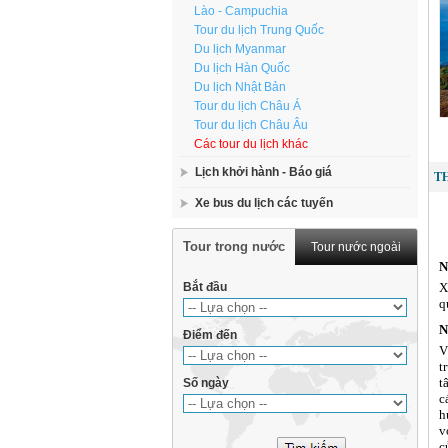
Lào - Campuchia
Tour du lịch Trung Quốc
Du lịch Myanmar
Du lịch Hàn Quốc
Du lịch Nhật Bản
Tour du lịch Châu Á
Tour du lịch Châu Âu
Các tour du lịch khác
Lịch khởi hành - Báo giá
T
Xe bus du lịch các tuyến
Tour trong nước
Tour nước ngoài
N
Bắt đầu
X
q
N
Điểm đến
V
t
t
Số ngày
c
h
v
c