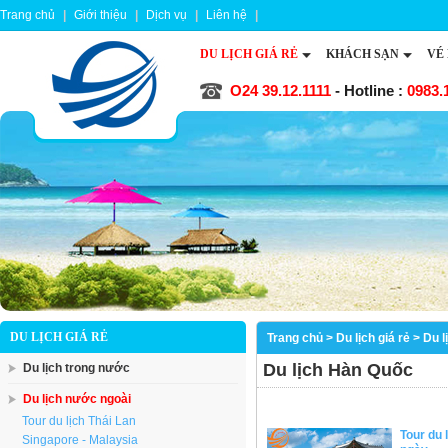
Trang chủ
|
Giới thiệu
|
Dịch vụ
|
Liên hệ
|
DU LỊCH GIÁ RẺ
KHÁCH SẠN
VÉ
O24 39.12.1111
- Hotline :
0983.
DU LỊCH GIÁ RẺ
Trang chủ
>
Du lịch giá rẻ
>
Du l
Du lịch Hàn Quốc
Du lịch trong nước
Du lịch nước ngoài
Tour du lịch Thái Lan
Tour du 
Singapore - Malaysia