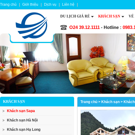
Trang chủ
|
Giới thiệu
|
Dịch vụ
|
Liên hệ
|
DU LỊCH GIÁ RẺ
KHÁCH SẠN
VÉ
O24 39.12.1111
- Hotline :
0983.
KHÁCH SẠN
Trang chủ
>
Khách sạn
>
Khách
Khách sạn Sapa
Khách sạn Hà Nội
Khách sạn Hạ Long