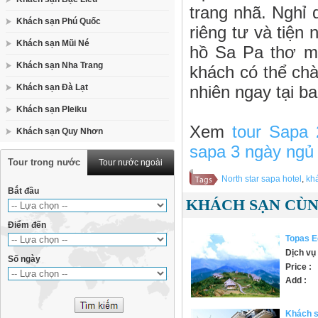
trang nhã. Nghỉ 
Khách sạn Phú Quốc
riêng tư và tiện
Khách sạn Mũi Né
hồ Sa Pa thơ mộ
Khách sạn Nha Trang
khách có thể chà
Khách sạn Đà Lạt
nhiên ngay tại 
Khách sạn Pleiku
Xem
tour Sapa
Khách sạn Quy Nhơn
sapa 3 ngày ngủ
Tour trong nước
Tour nước ngoài
North star sapa hotel
,
kh
Bắt đầu
KHÁCH SẠN CÙN
Điểm đến
Topas E
Dịch vụ 
Số ngày
Price :
Add :
Khách 